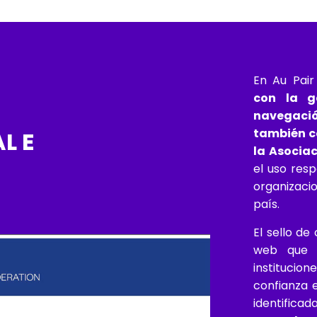
En Au Pai
con la g
navegació
también co
L E
la Asociac
el uso res
organizaci
país.
El sello de
web que p
instituci
confianza 
identifica